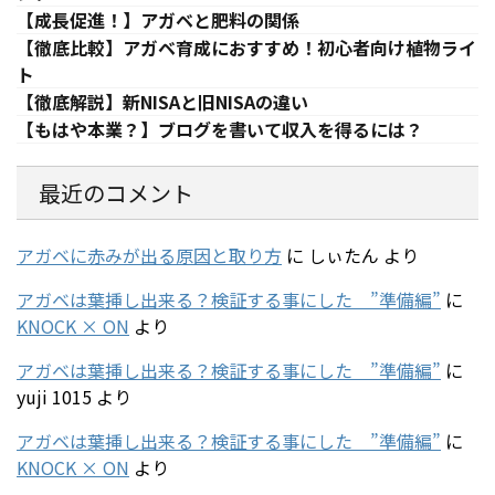
【成長促進！】アガベと肥料の関係
【徹底比較】アガベ育成におすすめ！初心者向け植物ライ
ト
【徹底解説】新NISAと旧NISAの違い
【もはや本業？】ブログを書いて収入を得るには？
最近のコメント
アガベに赤みが出る原因と取り方
に
しぃたん
より
アガベは葉挿し出来る？検証する事にした ”準備編”
に
KNOCK × ON
より
アガベは葉挿し出来る？検証する事にした ”準備編”
に
yuji 1015
より
アガベは葉挿し出来る？検証する事にした ”準備編”
に
KNOCK × ON
より