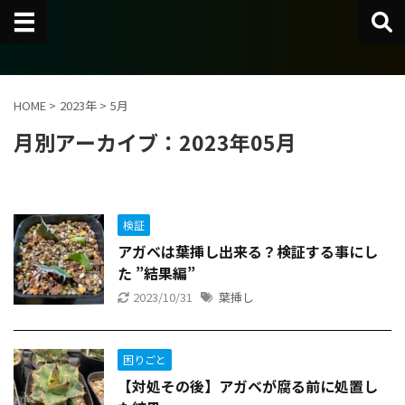
HOME
>
2023年
>
5月
月別アーカイブ：2023年05月
検証
アガベは葉挿し出来る？検証する事にし
た ”結果編”
2023/10/31
葉挿し
困りごと
【対処その後】アガベが腐る前に処置し