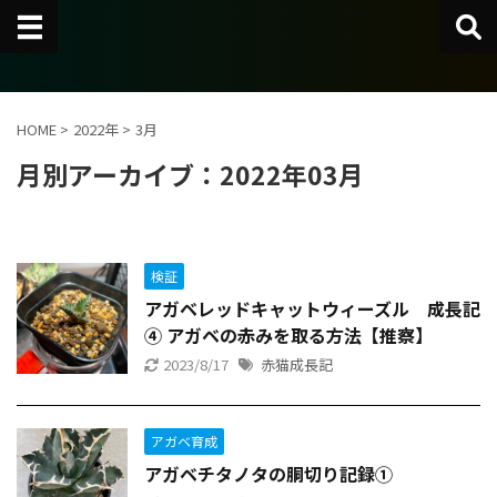
HOME
>
2022年
>
3月
月別アーカイブ：2022年03月
検証
アガベレッドキャットウィーズル 成長記
④ アガベの赤みを取る方法【推察】
2023/8/17
赤猫成長記
アガベ育成
アガベチタノタの胴切り記録①