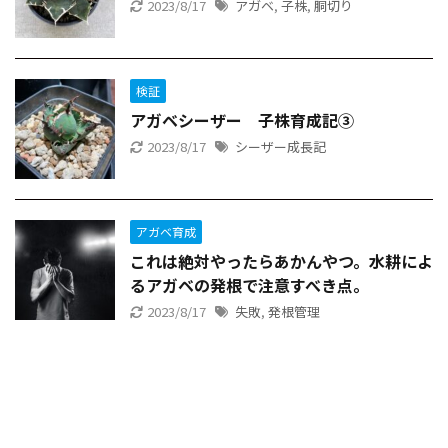
2023/8/17
アガベ
,
子株
,
胴切り
検証
アガベシーザー 子株育成記③
2023/8/17
シーザー成長記
アガベ育成
これは絶対やったらあかんやつ。水耕によ
るアガベの発根で注意すべき点。
2023/8/17
失敗
,
発根管理