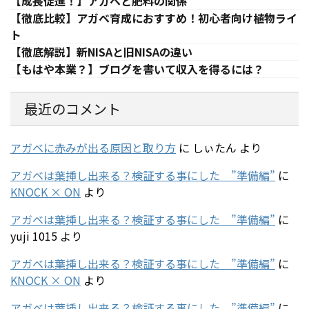
【成長促進！】アガベと肥料の関係
【徹底比較】アガベ育成におすすめ！初心者向け植物ライ
ト
【徹底解説】新NISAと旧NISAの違い
【もはや本業？】ブログを書いて収入を得るには？
最近のコメント
アガベに赤みが出る原因と取り方
に
しぃたん
より
アガベは葉挿し出来る？検証する事にした ”準備編”
に
KNOCK × ON
より
アガベは葉挿し出来る？検証する事にした ”準備編”
に
yuji 1015
より
アガベは葉挿し出来る？検証する事にした ”準備編”
に
KNOCK × ON
より
アガベは葉挿し出来る？検証する事にした ”準備編”
に