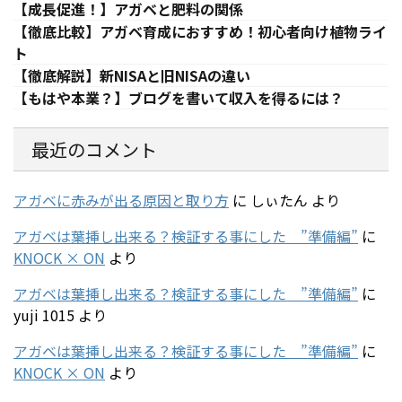
【成長促進！】アガベと肥料の関係
【徹底比較】アガベ育成におすすめ！初心者向け植物ライ
ト
【徹底解説】新NISAと旧NISAの違い
【もはや本業？】ブログを書いて収入を得るには？
最近のコメント
アガベに赤みが出る原因と取り方
に
しぃたん
より
アガベは葉挿し出来る？検証する事にした ”準備編”
に
KNOCK × ON
より
アガベは葉挿し出来る？検証する事にした ”準備編”
に
yuji 1015
より
アガベは葉挿し出来る？検証する事にした ”準備編”
に
KNOCK × ON
より