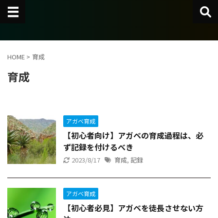
HOME
>
育成
育成
アガベ育成
【初心者向け】アガベの育成過程は、必
ず記録を付けるべき
2023/8/17
育成
,
記録
アガベ育成
【初心者必見】アガベを徒長させない方