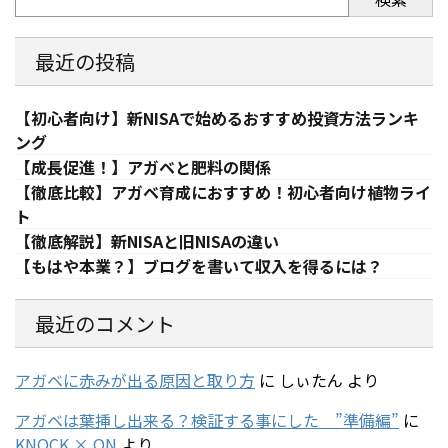
最近の投稿
【初心者向け】新NISAで始めるおすすめ投資方法ランキ
ング
【成長促進！】アガベと肥料の関係
【徹底比較】アガベ育成におすすめ！初心者向け植物ライ
ト
【徹底解説】新NISAと旧NISAの違い
【もはや本業？】ブログを書いて収入を得るには？
最近のコメント
アガベに赤みが出る原因と取り方
に
しぃたん
より
アガベは葉挿し出来る？検証する事にした ”準備編”
に
KNOCK × ON
より