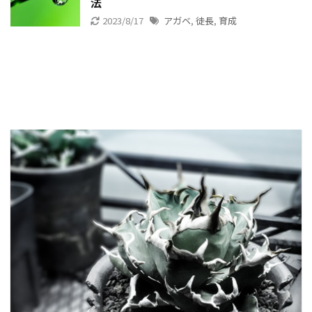
法
2023/8/17
アガベ
,
徒長
,
育成