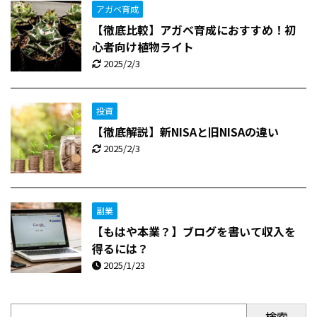
アガベ育成
【徹底比較】アガベ育成におすすめ！初
心者向け植物ライト
2025/2/3
投資
【徹底解説】新NISAと旧NISAの違い
2025/2/3
副業
【もはや本業？】ブログを書いて収入を
得るには？
2025/1/23
検索