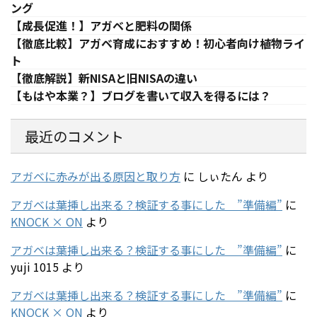
ング
【成長促進！】アガベと肥料の関係
【徹底比較】アガベ育成におすすめ！初心者向け植物ライ
ト
【徹底解説】新NISAと旧NISAの違い
【もはや本業？】ブログを書いて収入を得るには？
最近のコメント
アガベに赤みが出る原因と取り方
に
しぃたん
より
アガベは葉挿し出来る？検証する事にした ”準備編”
に
KNOCK × ON
より
アガベは葉挿し出来る？検証する事にした ”準備編”
に
yuji 1015
より
アガベは葉挿し出来る？検証する事にした ”準備編”
に
KNOCK × ON
より