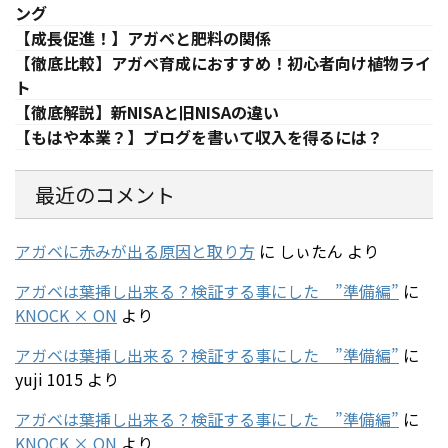
ング
【成長促進！】アガベと肥料の関係
【徹底比較】アガベ育成におすすめ！初心者向け植物ライ
ト
【徹底解説】新NISAと旧NISAの違い
【もはや本業？】ブログを書いて収入を得るには？
最近のコメント
アガベに赤みが出る原因と取り方
に
しぃたん
より
アガベは葉挿し出来る？検証する事にした ”準備編”
に
KNOCK × ON
より
アガベは葉挿し出来る？検証する事にした ”準備編”
に
yuji 1015
より
アガベは葉挿し出来る？検証する事にした ”準備編”
に
KNOCK × ON
より