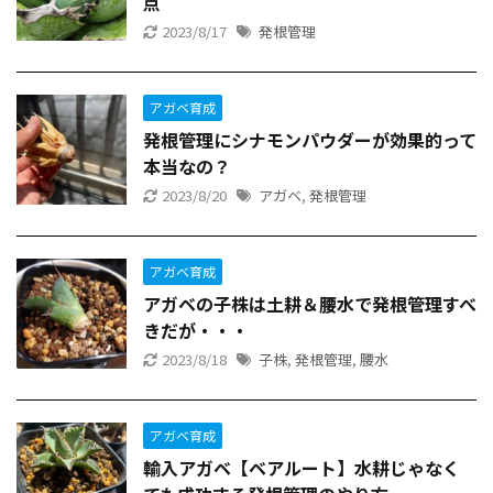
点
2023/8/17
発根管理
アガベ育成
発根管理にシナモンパウダーが効果的って
本当なの？
2023/8/20
アガベ
,
発根管理
アガベ育成
アガベの子株は土耕＆腰水で発根管理すべ
きだが・・・
2023/8/18
子株
,
発根管理
,
腰水
アガベ育成
輸入アガベ【ベアルート】水耕じゃなく