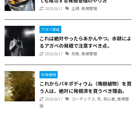
ても成功する発根管理のやり方
2023/8/17
土耕
,
発根管理
アガベ育成
これは絶対やったらあかんやつ。水耕によ
るアガベの発根で注意すべき点。
2023/8/17
失敗
,
発根管理
珍奇植物
これからパキポディウム（塊根植物）を買
う人は、絶対に発根済を買うべき理由。
2023/8/17
コーデックス
,
冬
,
初心者
,
発根管
理